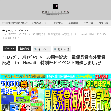
PROPERTY'Sについて
7つのメリット
査定する
会社概要
アクセス
お問合せ
ホーム
イベント
“TDYｸﾞﾘｰﾝﾘﾓﾃﾞﾙｾｰﾙ 30周年記念 最優秀賞海外受賞記念 in Hawaii 特別ｾｰﾙ”イベン
ト開催しました!!
イベント
お知らせ
イベント
お知らせ
“TDYｸﾞﾘｰﾝﾘﾓﾃﾞﾙｾｰﾙ 30周年記念 最優秀賞海外受賞
記念 in Hawaii 特別ｾｰﾙ”イベント開催しました!!