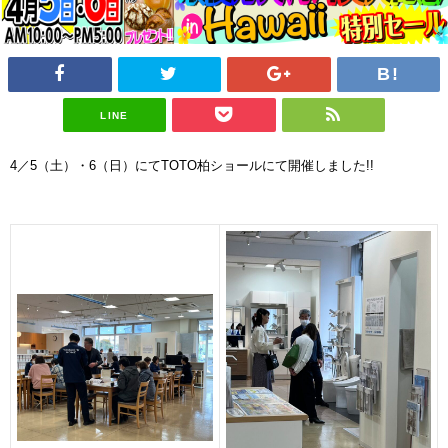
LINE
4
／
5
（土）・6（日）にて
TOTO
柏ショールにて開催しました
!!