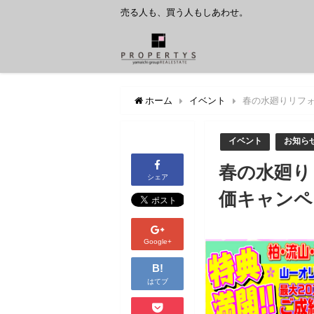
売る人も、買う人もしあわせ。
ホーム
イベント
春の水廻りリフォ
イベント
お知ら
春の水廻り
シェア
価キャンペ
Google+
B!
はてブ