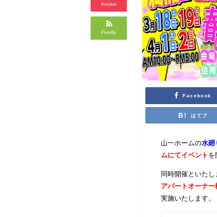
Pocket
Feedly
Facebook
はてブ
山一ホームの
水廻
ムにてイベント
を
同時開催といたし
アパートオーナー
実施いたします。