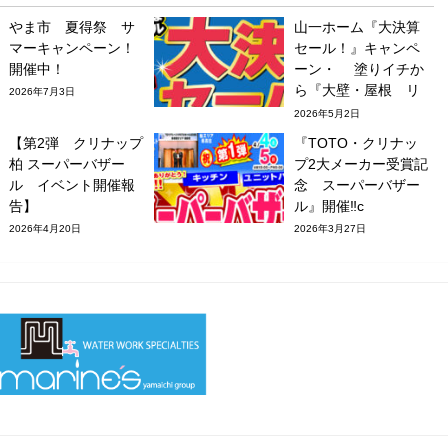
やま市 夏得祭 サ
山一ホーム『大決算
マーキャンペーン！
セール！』キャンペ
開催中！
ーン・ 塗りイチか
ら『大壁・屋根 リ
2026年7月3日
フレッシュフェ
2026年5月2日
ア！』 同時開催し
【第2弾 クリナップ
『TOTO・クリナッ
ます。
柏 スーパーバザー
プ2大メーカー受賞記
ル イベント開催報
念 スーパーバザー
告】
ル』開催‼c
2026年4月20日
2026年3月27日