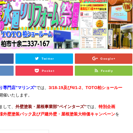
Twitter
Google+
Pocket
Feedly
り専門店
”
マリンズ”
では、
3/18-19
及び4/1-2
、TOTO
柏ショールー
開催いたします。
まして、
外壁塗装・屋根事業部
”
ペインターズ”
では、
特別企画
様外壁塗装パック及び戸建外壁・屋根塗装大特価キャンペーン
を