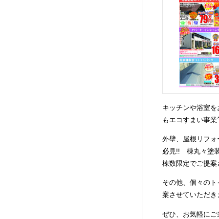
キッチンや浴室を
もエコすまい事業
外壁、屋根リフォ
必見
!!
棟丸々塗装
棟数限定でご提案
その他、個々のト
案させていただき
ぜひ、お気軽にご