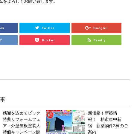
ムをよろしくお願い致します。
ook
Twitter
Google+
ブ
Pocket
Feedly
事
感謝を込めてビック
新価格！新築情
特典リフォームフェ
報！ 柏市東中新
ア・外壁屋根塗装大
宿 新築物件2棟のご
特価キャンペーン開
案内