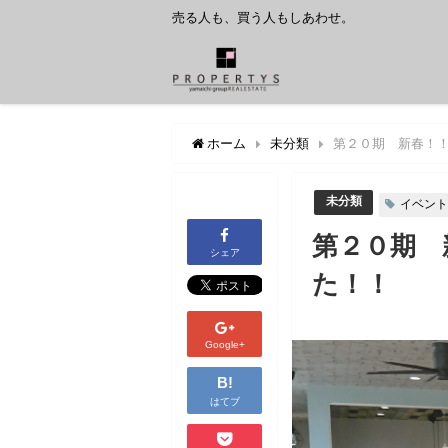
売る人も、買う人もしあわせ。
ホーム
未分類
第２０期 新春！
未分類
イベント
第２０期 
シェア
た！！
Google+
B!
はてブ